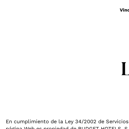
Vin
En cumplimiento de la Ley 34/2002 de Servicios
página Web es propiedad de BUDGET HOTELS, S.L.,