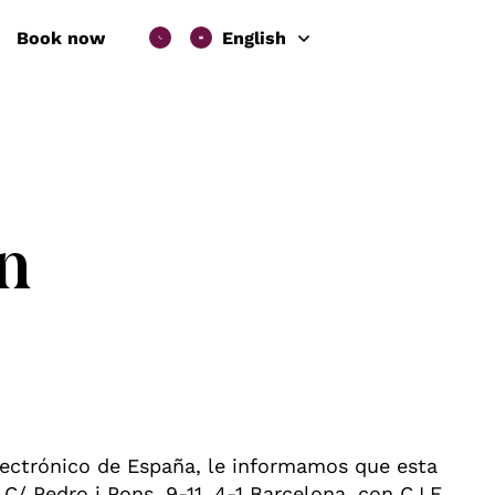
Book now
English
n
lectrónico de España, le informamos que esta
Pedro i Pons, 9-11, 4-1 Barcelona, con C.I.F.