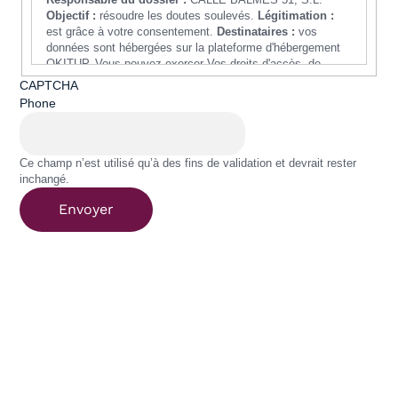
Objectif :
résoudre les doutes soulevés.
Légitimation :
est grâce à votre consentement.
Destinataires :
vos
données sont hébergées sur la plateforme d'hébergement
OKITUP. Vous pouvez exercer Vos droits d'accès, de
rectification, de limitation ou de suppression de vos
CAPTCHA
données en envoyant un e-mail à
Phone
protecciondedatos@praktikhotels.com ou devant l'Autorité
de contrôle
Ce champ n’est utilisé qu’à des fins de validation et devrait rester
inchangé.