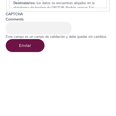
Destinatarios:
tus datos se encuentran alojados en la
plataforma de hosting de OKITUP. Podrás ejercer Tus
Derechos de Acceso, Rectificación, Limitación o Suprimir
CAPTCHA
tus datos enviando un email a
Comments
protecciondedatos@praktikhotels.com o ante la Autoridad
de Control
Este campo es un campo de validación y debe quedar sin cambios.